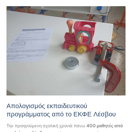
Απολογισμός
εκπαιδευτικού
προγράμματος
από
το
ΕΚΦΕ
Λέσβου
Απολογισμός εκπαιδευτικού
προγράμματος από το ΕΚΦΕ Λέσβου
Την προηγούμενη σχολική χρονιά πάνω
400 μαθητές από