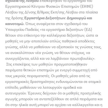
σχολεία της Λέσβου
επισκέφτηκαν το εργαστήριο του
Εργαστηριακού Κέντρου Φυσικών Επιστημών (ΕΚΦΕ)
Λέσβου της Δ/νσης Β/θμιας Εκπ/σης Λέσβου στα πλαίσια
της δράσης
Εργαστήρια Δεξιοτήτων: Δημιουργώ και
καινοτομώ.
Όπως αναφέρεται στον σχεδιασμό του
Υπουργείου Παιδείας «τα εργαστήρια δεξιοτήτων (ΕΔ)
θέτουν στο επίκεντρο την καλλιέργεια δεξιοτήτων, ώστε οι
μαθητές να μην αποτελούν απλώς παθητικοί αποδέκτες
γνώσης, αλλά να μαθαίνουν να αξιοποιούν τις γνώσεις τους,
να ανακαλύπτουν νέα γνώση, να θέτουν στόχους, να
συνεργάζονται, αλλά και να λαμβάνουν πρωτοβουλίες».
Στις επισκέψεις των μαθητών πραγματοποιήθηκαν
πειράματα θετικών επιστημών με ενεργό συμμετοχή από
τους μικρούς πειραματιστές. Οι μαθητές μέσα από τις
εργαστηριακές δραστηριότητες ενδυναμώνονται σε ατομικό
επίπεδο, μαθαίνουν να λειτουργούν ομαδικά και
αυτενεργούν. Έρευνες δείχνουν ότι οι μαθητές προσχολικής
αγωγής μπορούν να ανταπεξέλθουν σε απλά πειράματα και
ότι στην ηλικία αυτή μπορεί να αρχίσει να καλλιεργείται και η