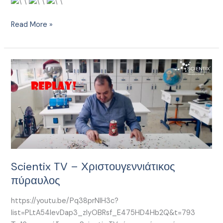
Read More »
Scientix
TV
–
Χριστουγεννιάτικος
πύραυλος
Scientix TV – Χριστουγεννιάτικος
πύραυλος
https://youtu.be/Pq38prNlH3c?
list=PLtA54levDap3_zIyOBRsf_E475HD4Hb2Q&t=793