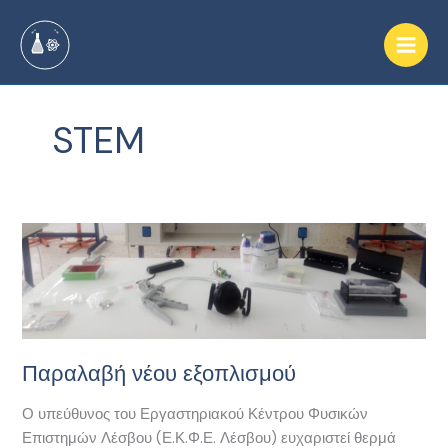
Μετάβαση
στο
περιεχόμενο
STEM
Παραλαβή
νέου
εξοπλισμού
Παραλαβή νέου εξοπλισμού
Ο υπεύθυνος του Εργαστηριακού Κέντρου Φυσικών
Επιστημών Λέσβου (Ε.Κ.Φ.Ε. Λέσβου) ευχαριστεί θερμά