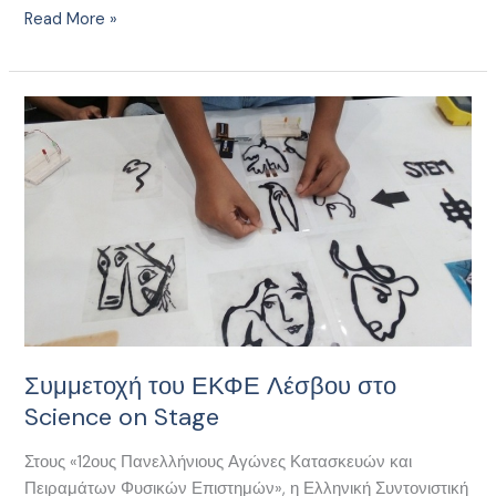
Read More »
Συμμετοχή
του
ΕΚΦΕ
Λέσβου
στο
Science
on
Stage
Συμμετοχή του ΕΚΦΕ Λέσβου στο
Science on Stage
Στους «12ους Πανελλήνιους Αγώνες Κατασκευών και
Πειραμάτων Φυσικών Επιστημών», η Ελληνική Συντονιστική