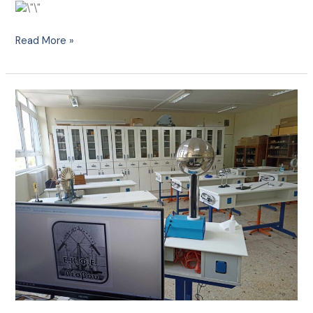
Read More »
Tο
ΕΚΦΕ
Λέσβου
στο
πρόγραμμα
Scientix
TV