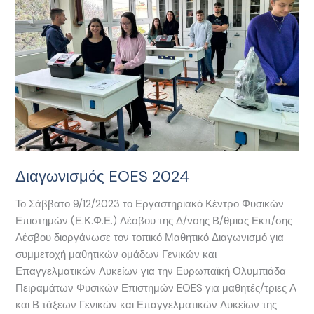
Διαγωνισμός EOES 2024
Το Σάββατο 9/12/2023 το Εργαστηριακό Κέντρο Φυσικών
Επιστημών (Ε.Κ.Φ.Ε.) Λέσβου της Δ/νσης Β/θμιας Εκπ/σης
Λέσβου διοργάνωσε τον τοπικό Μαθητικό Διαγωνισμό για
συμμετοχή μαθητικών ομάδων Γενικών και
Επαγγελματικών Λυκείων για την Ευρωπαϊκή Ολυμπιάδα
Πειραμάτων Φυσικών Επιστημών EOES για μαθητές/τριες Α
και Β τάξεων Γενικών και Επαγγελματικών Λυκείων της