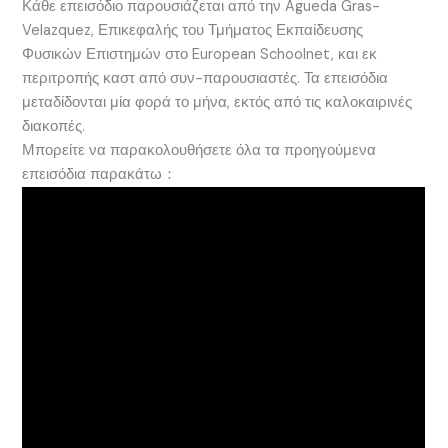
Κάθε επεισόδιο παρουσιάζεται από την Agueda Gras-
Velazquez, Επικεφαλής του Τμήματος Εκπαίδευσης
Φυσικών Επιστημών στο European Schoolnet, και εκ
περιτροπής καστ από συν-παρουσιαστές. Τα επεισόδια
μεταδίδονται μία φορά το μήνα, εκτός από τις καλοκαιρινές
διακοπές.
Μπορείτε να παρακολουθήσετε όλα τα προηγούμενα
επεισόδια παρακάτω：