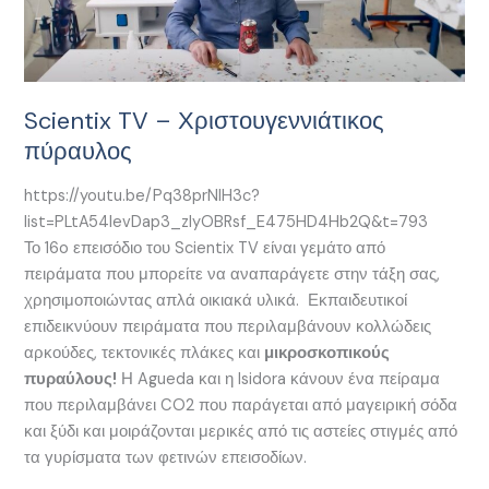
πύραυλος
Scientix TV – Χριστουγεννιάτικος
πύραυλος
https://youtu.be/Pq38prNlH3c?
list=PLtA54levDap3_zIyOBRsf_E475HD4Hb2Q&t=793
Το 16o επεισόδιο του Scientix TV είναι γεμάτο από
πειράματα που μπορείτε να αναπαράγετε στην τάξη σας,
χρησιμοποιώντας απλά οικιακά υλικά. Εκπαιδευτικοί
επιδεικνύουν πειράματα που περιλαμβάνουν κολλώδεις
αρκούδες, τεκτονικές πλάκες και
μικροσκοπικούς
πυραύλους!
Η Agueda και η Isidora κάνουν ένα πείραμα
που περιλαμβάνει CO2 που παράγεται από μαγειρική σόδα
και ξύδι και μοιράζονται μερικές από τις αστείες στιγμές από
τα γυρίσματα των φετινών επεισοδίων.