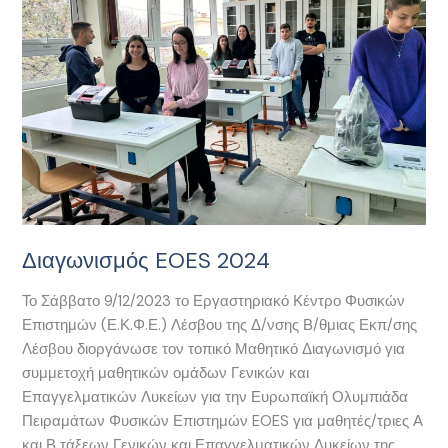
Διαγωνισμός EOES 2024
Το Σάββατο 9/12/2023 το Εργαστηριακό Κέντρο Φυσικών
Επιστημών (Ε.Κ.Φ.Ε.) Λέσβου της Δ/νσης Β/θμιας Εκπ/σης
Λέσβου διοργάνωσε τον τοπικό Μαθητικό Διαγωνισμό για
συμμετοχή μαθητικών ομάδων Γενικών και
Επαγγελματικών Λυκείων για την Ευρωπαϊκή Ολυμπιάδα
Πειραμάτων Φυσικών Επιστημών EOES για μαθητές/τριες Α
και Β τάξεων Γενικών και Επαγγελματικών Λυκείων της