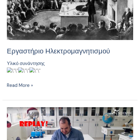
Εργαστήριο Ηλεκτρομαγνητισμού
Υλικό συνάντησης
Read More »
Scientix
TV
–
Χριστουγεννιάτικος