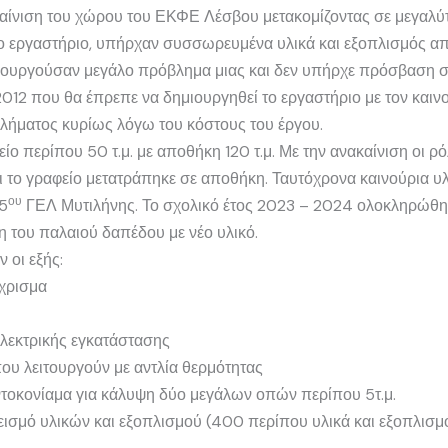
ακαίνιση του χώρου του ΕΚΦΕ Λέσβου μετακομίζοντας σε μεγαλ
ο εργαστήριο, υπήρχαν συσσωρευμένα υλικά και εξοπλισμός απ
ιουργούσαν μεγάλο πρόβλημα μιας και δεν υπήρχε πρόσβαση στ
12 που θα έπρεπε να δημιουργηθεί το εργαστήριο με τον καινού
ήματος κυρίως λόγω του κόστους του έργου.
 περίπου 50 τ.μ. με αποθήκη 120 τ.μ. Με την ανακαίνιση οι ρ
ι το γραφείο μετατράπηκε σε αποθήκη. Ταυτόχρονα καινούρια υλ
ου
 5
ΓΕΛ Μυτιλήνης. Το σχολικό έτος 2023 – 2024 ολοκληρώθηκ
η του παλαιού δαπέδου με νέο υλικό.
 οι εξής:
χρισμα
λεκτρικής εγκατάστασης
ου λειτουργούν με αντλία θερμότητας
τοκονίαμα για κάλυψη δύο μεγάλων οπών περίπου 5τ.μ.
σμό υλικών και εξοπλισμού (400 περίπου υλικά και εξοπλισμ