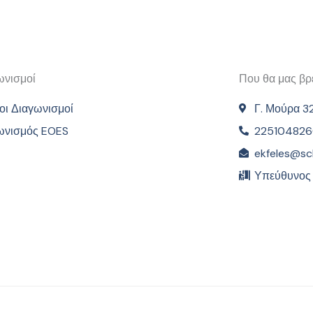
ωνισμοί
Που θα μας βρε
οι Διαγωνισμοί
Γ. Μούρα 3
ωνισμός EOES
22510482
ekfeles@sc
Υπεύθυνος