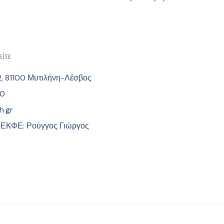
ίτε
2, 81100 Μυτιλήνη-Λέσβος
60
h.gr
 ΕΚΦΕ: Ρούγγος Γιώργος