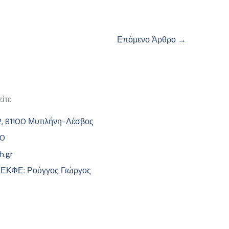
Επόμενο Άρθρο
→
ίτε
2, 81100 Μυτιλήνη-Λέσβος
60
h.gr
 ΕΚΦΕ: Ρούγγος Γιώργος