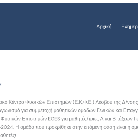
Αρχική
Ενημερ
3
ιακό Κέντρο Φυσικών Επιστημών (Ε.Κ.Φ.Ε.) Λέσβου της Δ/νση
αγωνισμό για συμμετοχή μαθητικών ομάδων Γενικών και Επαγγ
υσικών Επιστημών EOES για μαθητές/τριες Α και Β τάξεων Γ
23-2024. Η ομάδα που προκρίθηκε στην επόμενη φάση είναι 
αθητές!