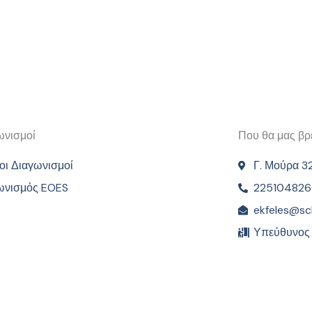
ωνισμοί
Που θα μας βρε
οι Διαγωνισμοί
Γ. Μούρα 3
ωνισμός EOES
22510482
ekfeles@sc
Υπεύθυνος