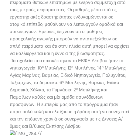
πειράματα θετικών επιστημών με ενεργό συμμετοχή από
τους μικρούς πειραματιστές. Οι μαθητές μέσα από τις
εργαστηριακές δραστηριότητες ενδυναμώνονται σε
ατομικό επίπεδο, μαθαίνουν να λειτουργούν ομαδικά και
αυτενεργούν. Έρευνες δείχνουν ότι οι μαθητές
προσχολικής αγωγής μπορούν να ανταπεξέλθουν σε
απλά πειράματα και ότι στην ηλικία αυτή μπορεί να αρχίσει
να καλλιεργείται και η έννοια της βιωσιμότητας.
Τα σχολεία που επισκέφτηκαν το ΕΚΦΕ Λέσβου ήταν τα
ο
ο
ο
νηπιαγωγεία: 10
Μυτιλήνης, 12
Μυτιλήνης, 14
Μυτιλήνης,
Αγίας Μαρίνας, Βαρειάς, Ειδικό Νηπιαγωγείο, Πολυχνίτου,
ο
Ταξιαρχών, τα δημοτικά: 6
Μυτιλήνης, Βαρειάς, Ειδικό
ο
Δημοτικό, Χάλικα, τα Γυμνάσια: 2
Μυτιλήνης και
Παμφίλων καθώς και μία ομάδα ασυνόδευτων
προσφύγων. Η εμπειρία μας από το πρόγραμμα ήταν
πάρα πολύ καλή και ελπίζουμε η δράση αυτή να συνεχιστεί
και την επόμενη χρονιά σε συνεργασία με τις Δ/νσεις Α/
θμιας και Β/θμιας Εκπ/σης Λέσβου.