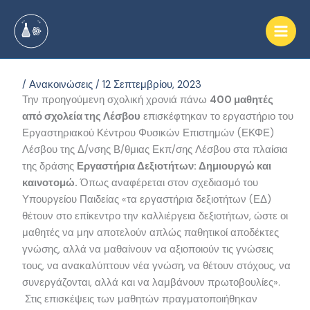
Μετάβαση
στο
περιεχόμενο
/
Ανακοινώσεις
/
12 Σεπτεμβρίου, 2023
Την προηγούμενη σχολική χρονιά πάνω
400 μαθητές
από σχολεία της Λέσβου
επισκέφτηκαν το εργαστήριο του
Εργαστηριακού Κέντρου Φυσικών Επιστημών (ΕΚΦΕ)
Λέσβου της Δ/νσης Β/θμιας Εκπ/σης Λέσβου στα πλαίσια
της δράσης
Εργαστήρια Δεξιοτήτων: Δημιουργώ και
καινοτομώ.
Όπως αναφέρεται στον σχεδιασμό του
Υπουργείου Παιδείας «τα εργαστήρια δεξιοτήτων (ΕΔ)
θέτουν στο επίκεντρο την καλλιέργεια δεξιοτήτων, ώστε οι
μαθητές να μην αποτελούν απλώς παθητικοί αποδέκτες
γνώσης, αλλά να μαθαίνουν να αξιοποιούν τις γνώσεις
τους, να ανακαλύπτουν νέα γνώση, να θέτουν στόχους, να
συνεργάζονται, αλλά και να λαμβάνουν πρωτοβουλίες».
Στις επισκέψεις των μαθητών πραγματοποιήθηκαν